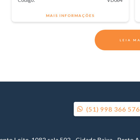
MAIS INFORMAÇÕES
LEIA M
(51) 998 366 57
nto Leite, 1082 sala 502 - Cidade Baixa - Porto A