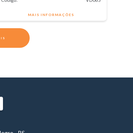
MAIS INFORMAÇÕES
AIS
6
legre - RS