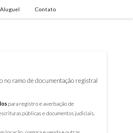
Aluguel
Contato
o no ramo de documentação registral
los
para registro e averbação de
escrituras públicas e documentos judiciais.
m locação, compra e venda e outras