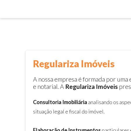
Você está aqui:
Início
Regulariza Imóveis
A nossa empresa é formada por uma e
e notarial.
A
Regulariza Imóveis
pres
Consultoria Imobiliária
analisando os aspe
situação legal e fiscal do imóvel.
Elaboração de Instrumentos
particulares 