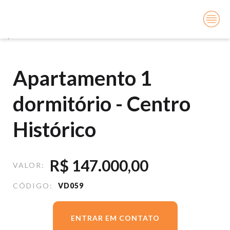
Você está aqui:
Início
Vendas
Apartamento 1 dormitório - Centro Histórico
Apartamento 1
dormitório - Centro
Histórico
R$
147.000,00
VALOR:
CÓDIGO:
VD059
ENTRAR EM CONTATO